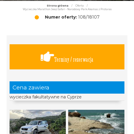
Strona główna
/
Oferta
/
Wycieczka Marathon Jeep Safari - Narodowy Park Akamas z Protaras
Numer oferty:
108/18107
Terminy / rezerwacja
Cena zawiera
wycieczka fakultatywne na Cyprze