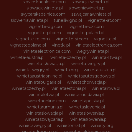
slovinskadalnice.com
slowacja-winieta.pl
slowacjawinieta.pl
sloweniawinieta.pl
svycarskadalnice.com
szwajcariawinieta.pl
słoweniawinieta.pl
tunellivigno.pl
vignette-at.com
vignette-bg.com
vignette-cz.com
vignette-pl.com
vignette-poland.pl
vignette-ro.com
vignette-si.com
vignette.pl
vignettepoland.pl
vinetki.pl
vinietaelectronica.com
vinieteelectronice.com
wegrywinieta.pl
winieta-austria.pl
winieta-czechy.pl
winieta-litwa.pl
winieta-słowacja.pl
winieta-wegry.pl
winieta-węgry.pl
winieta.org
winietaaustria.pl
winietaaustriaonline.pl
winietaautostradowa.pl
winietabulgaria.pl
winietachorwacja.pl
winietaczechy.pl
winietaestonia.pl
winietalitwa.pl
winietalotwa.pl
winietamoldawia.pl
winietaonline.com
winietapolska.pl
winietarumunia.pl
winietaslovenia.pl
winietaslowacja.pl
winietaslowenia.pl
winietaszwajcaria.pl
winietasłowenia.pl
winietawegry.pl
winietomat.pl
winiety.org
winietydrogowe.pl
winietyelektroniczne.pl