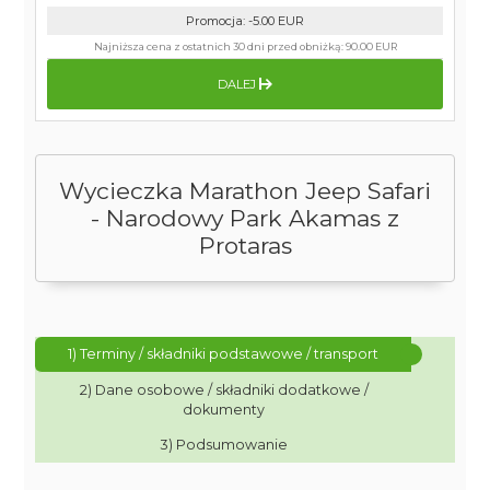
Promocja
:
-5.00
EUR
Najniższa cena z ostatnich 30 dni przed obniżką:
90.00 EUR
DALEJ
Wycieczka Marathon Jeep Safari
- Narodowy Park Akamas z
Protaras
1) Terminy / składniki podstawowe / transport
2) Dane osobowe / składniki dodatkowe /
dokumenty
3) Podsumowanie