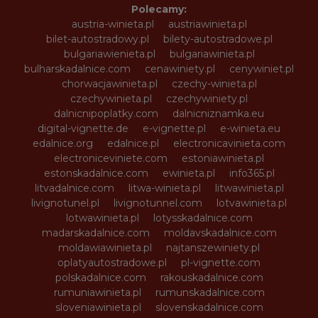
Polecamy:
austria-winieta.pl
austriawinieta.pl
bilet-autostradowy.pl
bilety-autostradowe.pl
bulgariawienieta.pl
bulgariawinieta.pl
bulharskadalnice.com
cenawiniety.pl
cenywiniet.pl
chorwacjawinieta.pl
czechy-winieta.pl
czechywinieta.pl
czechywiniety.pl
dalnicnipoplatky.com
dalnicniznamka.eu
digital-vignette.de
e-vignette.pl
e-winieta.eu
edalnice.org
edalnice.pl
electronicavinieta.com
electroniceviniete.com
estoniawinieta.pl
estonskadalnice.com
ewinieta.pl
info365.pl
litvadalnice.com
litwa-winieta.pl
litwawinieta.pl
livignotunel.pl
livignotunnel.com
lotvawinieta.pl
lotwawinieta.pl
lotysskadalnice.com
madarskadalnice.com
moldavskadalnice.com
moldawiawinieta.pl
najtanszewiniety.pl
oplatyautostradowe.pl
pl-vignette.com
polskadalnice.com
rakouskadalnice.com
rumuniawinieta.pl
rumunskadalnice.com
sloveniawinieta.pl
slovenskadalnice.com