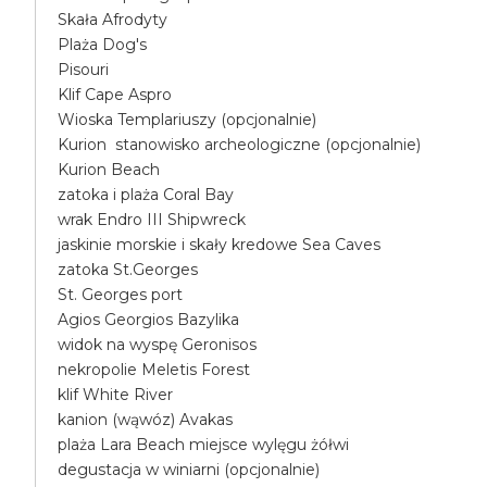
Skała Afrodyty
Plaża Dog's
Pisouri
Klif Cape Aspro
Wioska Templariuszy (opcjonalnie)
Kurion stanowisko archeologiczne (opcjonalnie)
Kurion Beach
zatoka i plaża Coral Bay
wrak Endro III Shipwreck
jaskinie morskie i skały kredowe Sea Caves
zatoka St.Georges
St. Georges port
Agios Georgios Bazylika
widok na wyspę Geronisos
nekropolie Meletis Forest
klif White River
kanion (wąwóz) Avakas
plaża Lara Beach miejsce wylęgu żółwi
degustacja w winiarni (opcjonalnie)