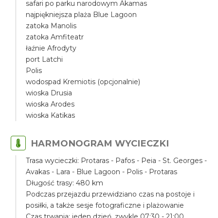
safari po parku narodowym Akamas
najpiękniejsza plaża Blue Lagoon
zatoka Manolis
zatoka Amfiteatr
łaźnie Afrodyty
port Latchi
Polis
wodospad Kremiotis (opcjonalnie)
wioska Drusia
wioska Arodes
wioska Katikas
HARMONOGRAM WYCIECZKI
Trasa wycieczki: Protaras - Pafos - Peia - St. Georges -
Avakas - Lara - Blue Lagoon - Polis - Protaras
Długość trasy: 480 km
Podczas przejazdu przewidziano czas na postoje i
posiłki, a także sesje fotograficzne i plażowanie
Czas trwania: jeden dzień, zwykle 07:30 - 21:00