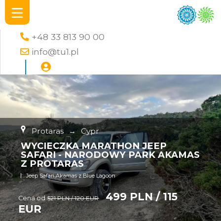
+48 33 813 90 00
info@tu1.pl
Protaras
→
Cypr
WYCIECZKA MARATHON JEEP
SAFARI - NARODOWY PARK AKAMAS
Z PROTARAS
Jeep Safari Akamas z Blue Lagoon
499 PLN / 115
Cena od
521 PLN / 120 EUR
EUR