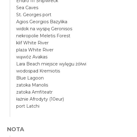
Endro III Shipwreck
Sea Caves
St. Georges port
Agios Georgios Bazylika
widok na wyspę Geronisos
nekropolie Meletis Forest
klif White River
plaża White River
wąwóz Avakas
Lara Beach miejsce wylęgu żółwi
wodospad Kremiotis
Blue Lagoon
zatoka Manolis
zatoka Amfiteatr
łaźnie Afrodyty (10eur)
port Latchi
NOTA