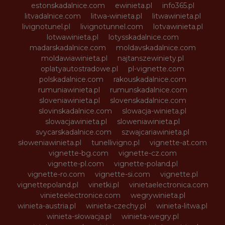
estonskadalnice.com
ewinieta.pl
info365.pl
litvadalnice.com
litwa-winieta.pl
litwawinieta.pl
livignotunel.pl
livignotunnel.com
lotvawinieta.pl
lotwawinieta.pl
lotysskadalnice.com
madarskadalnice.com
moldavskadalnice.com
moldawiawinieta.pl
najtanszewiniety.pl
oplatyautostradowe.pl
pl-vignette.com
polskadalnice.com
rakouskadalnice.com
rumuniawinieta.pl
rumunskadalnice.com
sloveniawinieta.pl
slovenskadalnice.com
slovinskadalnice.com
slowacja-winieta.pl
slowacjawinieta.pl
sloweniawinieta.pl
svycarskadalnice.com
szwajcariawinieta.pl
słoweniawinieta.pl
tunellivigno.pl
vignette-at.com
vignette-bg.com
vignette-cz.com
vignette-pl.com
vignette-poland.pl
vignette-ro.com
vignette-si.com
vignette.pl
vignettepoland.pl
vinetki.pl
vinietaelectronica.com
vinieteelectronice.com
wegrywinieta.pl
winieta-austria.pl
winieta-czechy.pl
winieta-litwa.pl
winieta-słowacja.pl
winieta-wegry.pl