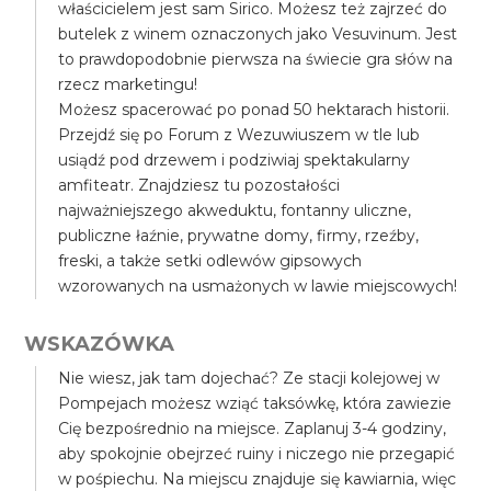
właścicielem jest sam Sirico. Możesz też zajrzeć do
butelek z winem oznaczonych jako Vesuvinum. Jest
to prawdopodobnie pierwsza na świecie gra słów na
rzecz marketingu!
Możesz spacerować po ponad 50 hektarach historii.
Przejdź się po Forum z Wezuwiuszem w tle lub
usiądź pod drzewem i podziwiaj spektakularny
amfiteatr. Znajdziesz tu pozostałości
najważniejszego akweduktu, fontanny uliczne,
publiczne łaźnie, prywatne domy, firmy, rzeźby,
freski, a także setki odlewów gipsowych
wzorowanych na usmażonych w lawie miejscowych!
WSKAZÓWKA
Nie wiesz, jak tam dojechać? Ze stacji kolejowej w
Pompejach możesz wziąć taksówkę, która zawiezie
Cię bezpośrednio na miejsce. Zaplanuj 3-4 godziny,
aby spokojnie obejrzeć ruiny i niczego nie przegapić
w pośpiechu. Na miejscu znajduje się kawiarnia, więc