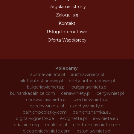
Regulamin strony
Zaloguj się
Kontakt
Usługi Internetowe
Oferta Współpracy
Polecamy:
austria-winieta.pl
austriawinieta.pl
bilet-autostradowy.pl
bilety-autostradowe.pl
bulgariawienieta.pl
bulgariawinieta.pl
bulharskadalnice.com
cenawiniety.pl
cenywiniet.pl
chorwacjawinieta.pl
czechy-winieta.pl
czechywinieta.pl
czechywiniety.pl
dalnicnipoplatky.com
dalnicniznamka.eu
digital-vignette.de
e-vignette.pl
e-winieta.eu
edalnice.org
edalnice.pl
electronicavinieta.com
electroniceviniete.com
estoniawinieta.pl