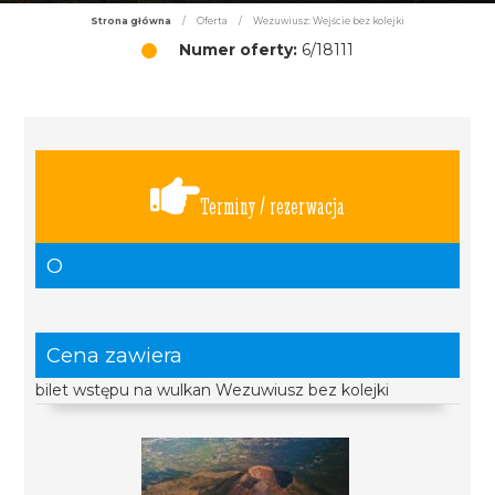
Strona główna
/
Oferta
/
Wezuwiusz: Wejście bez kolejki
Numer oferty:
6/18111
Terminy / rezerwacja
O
Cena zawiera
bilet wstępu na wulkan Wezuwiusz bez kolejki