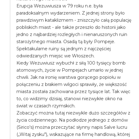
Erupcja Wezuwiusza w 79 roku n.e. była
paradoksalnym wydarzeniem. Z jednej strony było
prawdziwym kataklizmem - zniszczyło całą populację
pobliskich miast - ale także przeszło do historii jako
jedno z najbardziej rozległych i nienaruszonych ruin
starożytnego miasta. Osadą tą były Pompeje.
Spektakularne ruiny są jednym z najczęściej
odwiedzanych miejsc we Włoszech.
Kiedy Wezuwiusz wybuchł z siłą 100 tysięcy bomb
atomowych, życie w Pompejach umarło w jednej
chwili. Jak na ironię warstwa gorącego popiołu w
połączeniu z brakiem wilgoci sprawiły, że większość
miasta została zachowana przez tysiące lat. Tak więc
to, co widzimy dzisiaj, stanowi niezwykłe okno na
świat w czasach rzymskich.
Zobaczyć można tutaj niezwykle dużo szczegółów z
życia codziennego. Na podłodze jednego z domów
(Sirico's) można przeczytać słynny napis Salve lucru
(„Witaj zysku"), wskazujące na firmę handlową, której