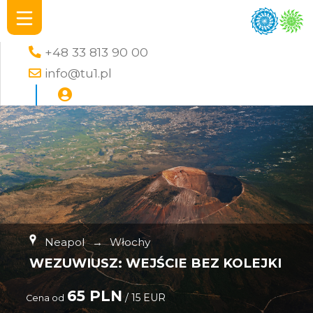
+48 33 813 90 00
info@tu1.pl
Neapol
→
Włochy
WEZUWIUSZ: WEJŚCIE BEZ KOLEJKI
65 PLN
/ 15 EUR
Cena od