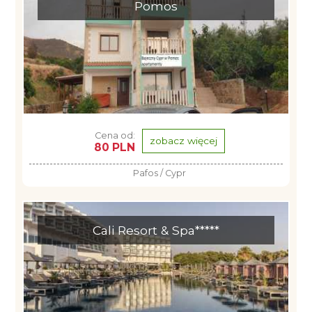
Pomos
Cena od:
zobacz więcej
80 PLN
Pafos / Cypr
Cali Resort & Spa*****