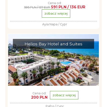
Cena od:
591 PLN / 136 EUR
595 PLN / 137 EUR
zobacz więcej
Ayia Napa / Cypr
Helios Bay Hotel and Suites
Cena od:
zobacz więcej
200 PLN
Pafos / Cypr