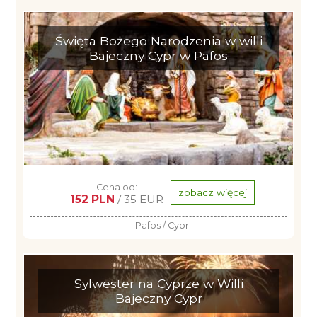
Święta Bożego Narodzenia w willi
Bajeczny Cypr w Pafos
Cena od:
zobacz więcej
152 PLN
/ 35 EUR
Pafos / Cypr
Sylwester na Cyprze w Willi
Bajeczny Cypr