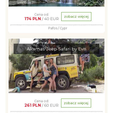
Cena od:
zobacz więcej
174 PLN
/ 40 EUR
Pafos / Cypr
Akamas Jeep Safari by Evis
Cena od:
zobacz więcej
261 PLN
/ 60 EUR