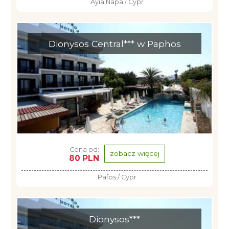
Ayia Napa / Cypr
Dionysos Central*** w Paphos
Cena od:
zobacz więcej
80 PLN
Pafos / Cypr
Dionysos***