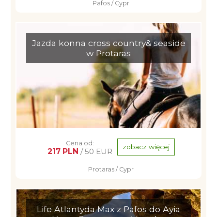
Pafos / Cypr
Jazda konna cross country& seaside
w Protaras
Cena od:
zobacz więcej
217 PLN
/ 50 EUR
Protaras / Cypr
Life Atlantyda Max z Pafos do Ayia