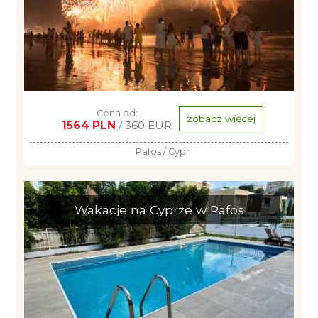
Cena od:
zobacz więcej
1564 PLN
/ 360 EUR
Pafos / Cypr
Wakacje na Cyprze w Pafos