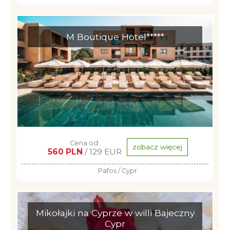
M Boutique Hotel*****
Cena od:
zobacz więcej
560 PLN
/ 129 EUR
Pafos / Cypr
Mikołajki na Cyprze w willi Bajeczny
Cypr