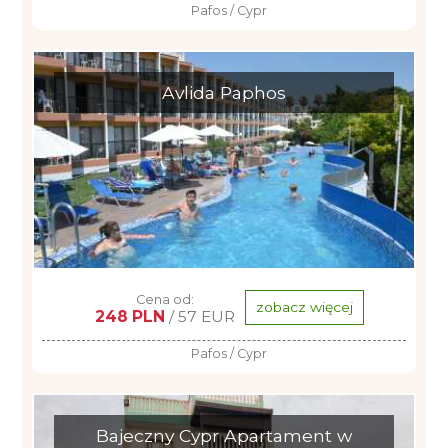
Pafos / Cypr
Avlida Paphos
Cena od:
zobacz więcej
248 PLN
/ 57 EUR
Pafos / Cypr
Bajeczny Cypr Apartament w