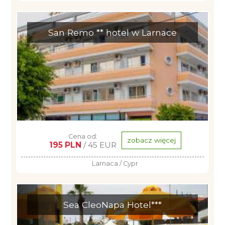
San Remo ** hotel w Larnace
Cena od:
zobacz więcej
195 PLN
/ 45 EUR
Larnaca / Cypr
Sea CleoNapa Hotel***