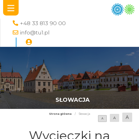
+48 33 813 90 00
info@tu1.pl
SŁOWACJA
Strona główna
/
Słowacja
A
A
A
Wycieczki na