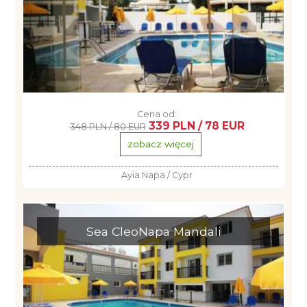
Cena od:
339 PLN / 78 EUR
348 PLN / 80 EUR
zobacz więcej
Ayia Napa / Cypr
Sea CleoNapa Mandali