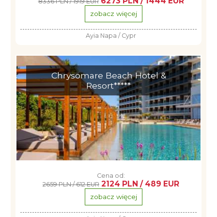
6273 PLN / 1444 EUR
8336 PLN / 1919 EUR
zobacz więcej
Ayia Napa / Cypr
Chrysomare Beach Hotel &
Resort*****
Cena od:
2124 PLN / 489 EUR
2659 PLN / 612 EUR
zobacz więcej