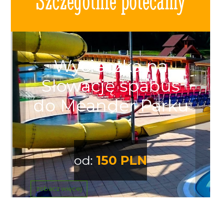
Szczególnie polecamy
Wycieczka na
Słowację spabus
do Meander Parku
od:
150 PLN
zobacz więcej