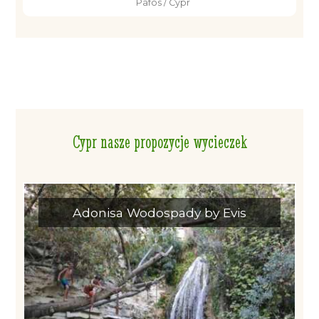
Pafos / Cypr
Cypr nasze propozycje wycieczek
Adonisa Wodospady by Evis