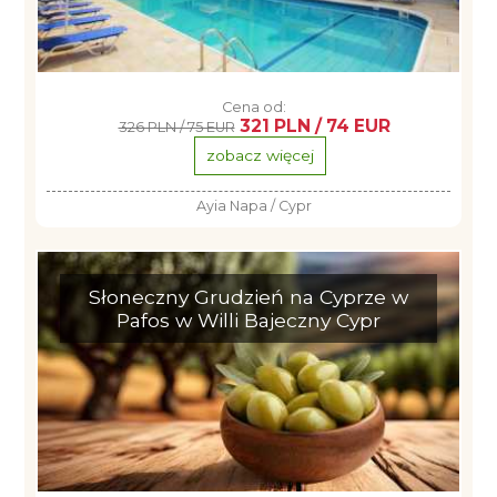
Cena od:
321 PLN / 74 EUR
326 PLN / 75 EUR
zobacz więcej
Ayia Napa / Cypr
Słoneczny Grudzień na Cyprze w
Pafos w Willi Bajeczny Cypr