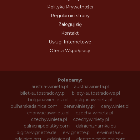
Polityka Prywatności
Regulamin strony
Zaloguj się
Kontakt
Usługi Internetowe
Oferta Współpracy
Polecamy:
austria-winieta.pl
austriawinieta.pl
bilet-autostradowy.pl
bilety-autostradowe.pl
bulgariawienieta.pl
bulgariawinieta.pl
bulharskadalnice.com
cenawiniety.pl
cenywiniet.pl
chorwacjawinieta.pl
czechy-winieta.pl
czechywinieta.pl
czechywiniety.pl
dalnicnipoplatky.com
dalnicniznamka.eu
digital-vignette.de
e-vignette.pl
e-winieta.eu
edalnice.org
edalnice.pl
electronicavinieta.com