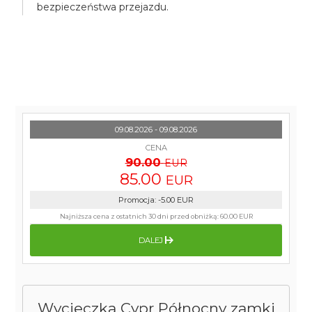
bezpieczeństwa przejazdu.
09.08.2026 - 09.08.2026
CENA
90.00
EUR
85.00
EUR
Promocja
:
-5.00
EUR
Najniższa cena z ostatnich 30 dni przed obniżką:
60.00 EUR
DALEJ
Wycieczka Cypr Północny zamki