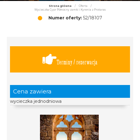
Strona główna
/
Oferta
/
Wycieczka Cypr Północny zamki i Kyrenia z Protaras
Numer oferty:
52/18107
Terminy / rezerwacja
Cena zawiera
wycieczka jednodniowa