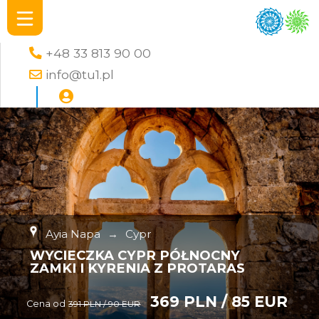
+48 33 813 90 00
info@tu1.pl
Ayia Napa
→
Cypr
WYCIECZKA CYPR PÓŁNOCNY
ZAMKI I KYRENIA Z PROTARAS
369 PLN / 85 EUR
Cena od
391 PLN / 90 EUR