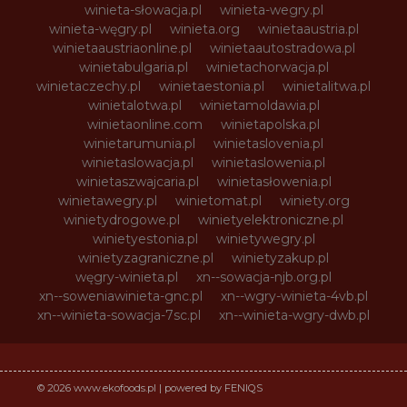
winieta-słowacja.pl
winieta-wegry.pl
winieta-węgry.pl
winieta.org
winietaaustria.pl
winietaaustriaonline.pl
winietaautostradowa.pl
winietabulgaria.pl
winietachorwacja.pl
winietaczechy.pl
winietaestonia.pl
winietalitwa.pl
winietalotwa.pl
winietamoldawia.pl
winietaonline.com
winietapolska.pl
winietarumunia.pl
winietaslovenia.pl
winietaslowacja.pl
winietaslowenia.pl
winietaszwajcaria.pl
winietasłowenia.pl
winietawegry.pl
winietomat.pl
winiety.org
winietydrogowe.pl
winietyelektroniczne.pl
winietyestonia.pl
winietywegry.pl
winietyzagraniczne.pl
winietyzakup.pl
węgry-winieta.pl
xn--sowacja-njb.org.pl
xn--soweniawinieta-gnc.pl
xn--wgry-winieta-4vb.pl
xn--winieta-sowacja-7sc.pl
xn--winieta-wgry-dwb.pl
© 2026 www.ekofoods.pl | powered by FENIQS