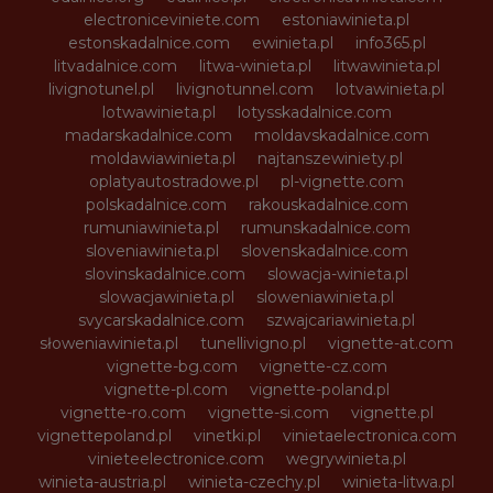
electroniceviniete.com
estoniawinieta.pl
estonskadalnice.com
ewinieta.pl
info365.pl
litvadalnice.com
litwa-winieta.pl
litwawinieta.pl
livignotunel.pl
livignotunnel.com
lotvawinieta.pl
lotwawinieta.pl
lotysskadalnice.com
madarskadalnice.com
moldavskadalnice.com
moldawiawinieta.pl
najtanszewiniety.pl
oplatyautostradowe.pl
pl-vignette.com
polskadalnice.com
rakouskadalnice.com
rumuniawinieta.pl
rumunskadalnice.com
sloveniawinieta.pl
slovenskadalnice.com
slovinskadalnice.com
slowacja-winieta.pl
slowacjawinieta.pl
sloweniawinieta.pl
svycarskadalnice.com
szwajcariawinieta.pl
słoweniawinieta.pl
tunellivigno.pl
vignette-at.com
vignette-bg.com
vignette-cz.com
vignette-pl.com
vignette-poland.pl
vignette-ro.com
vignette-si.com
vignette.pl
vignettepoland.pl
vinetki.pl
vinietaelectronica.com
vinieteelectronice.com
wegrywinieta.pl
winieta-austria.pl
winieta-czechy.pl
winieta-litwa.pl